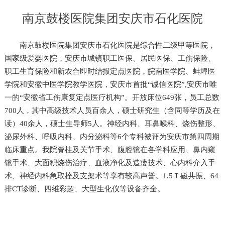
南京鼓楼医院集团安庆市石化医院
南京鼓楼医院集团安庆市石化医院是综合性二级甲等医院，
国家级爱婴医院，安庆市城镇职工医保、居民医保、工伤保险、
职工生育保险和新农合即时结报定点医院，皖南医学院、蚌埠医
学院和安徽中医学院教学医院，安庆市首批“诚信医院”,安庆市唯
一的“安徽省工伤康复定点医疗机构”。开放床位649张，员工总数
700人，其中高级技术人员百余人，硕士研究生（含同等学历及在
读）40余人，硕士生导师5人。神经内科、耳鼻喉科、烧伤整形、
泌尿外科、呼吸内科、内分泌科等6个专科被评为安庆市第四周期
临床重点。我院脊柱及关节手术、腹腔镜在各学科应用、鼻内窥
镜手术、大面积烧伤治疗、血液净化及造瘘技术、心内科介入手
术、神经内科急取栓及支架术等享有较高声誉。1.5Ｔ磁共振、64
排CT诊断、四维彩超、大型生化仪等设备齐全。