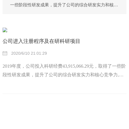
一些阶段性研发成果，提升了公司的综合研发实力和核心
06-10 / 2020-06-10
竞争力,梯队品种的储备为公司稳定可持续发展奠定了坚
实的基础。公司...
公司进入注册程序及在研科研项目
2020/6/10 21:01:29
2019年度，公司投入科研经费43,915,066.29元，取得了一些阶
段性研发成果，提升了公司的综合研发实力和核心竞争力,梯
队品种的储备为公司稳定可持续发展奠定了坚实的基础。公
司将按国家有关规定积极推进上述研发项目，并及时对项目
后续进展情况履行信息披露义务。由于医药产品具有高科
技、高风险、高附加值的特点，药品的前期研发以及产品从
研制、临床试验报批到投产的周期长、环节多，容易受到一
些不确定因素的影...